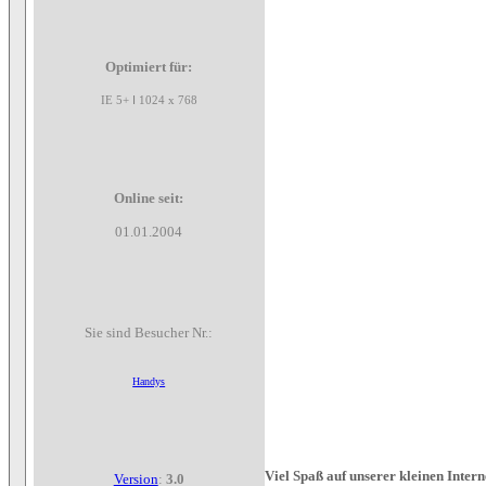
Optimiert für:
I
IE 5+
1024 x 768
Online seit:
01.01.2004
Sie sind Besucher Nr.:
Handys
Viel Spaß auf unserer kleinen Inter
Version
:
3.0