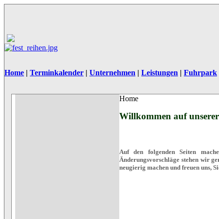
Home
|
Terminkalender
|
Unternehmen
|
Leistungen
|
Fuhrpark
Home
Willkommen auf unsere
Auf den folgenden
Seiten mach
Änderungsvorschläge
stehen wir ge
neugierig machen und freuen uns, Si